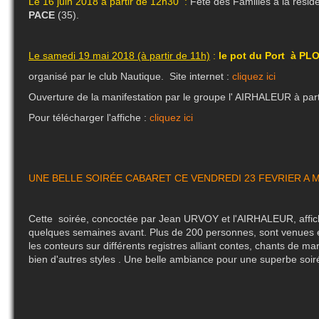
Le 16 juin 2018 à partir de 12h30 :
Fête des Familles à la rési
PACE
(35).
Le samedi 19 mai 2018 (à partir de 11h)
:
le pot du Port à P
organisé par le club Nautique. Site internet :
cliquez ici
Ouverture de la manifestation par le groupe l' AIRHALEUR à part
Pour télécharger l'affiche :
cliquez ici
UNE BELLE SOIRÉE CABARET CE VENDREDI 23 FEVRIER 
Cette soirée, concoctée par Jean URVOY et l'AIRHALEUR, affic
quelques semaines avant. Plus de 200 personnes, sont venues é
les conteurs sur différents registres alliant contes, chants de mari
bien d'autres styles . Une belle ambiance pour une superbe soir