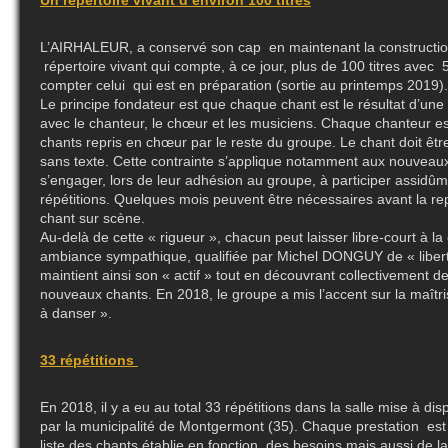
Un répertoire vivant d’environ 100 titres
L’
AIRHALEUR, a conservé son cap en maintenant la construct
répertoire vivant qui compte, à ce jour, plus de 100 titres avec
compter celui qui est en préparation (sortie au printemps 2019)
Le principe fondateur est que chaque chant est le résultat d’une 
avec le chanteur, le chœur et les musiciens. Chaque chanteur es
chants repris en chœur par le reste du groupe. Le chant doit êt
sans texte. Cette contrainte s’applique notamment aux nouveaux
s’engager, lors de leur adhésion au groupe, à participer assidû
répétitions. Quelques mois peuvent être nécessaires avant la r
chant sur scène.
Au-delà de cette « rigueur », chacun peut laisser libre-court à la
ambiance sympathique, qualifiée par Michel DONGUY de « libert
maintient ainsi son « actif » tout en découvrant collectivement d
nouveaux chants. En 2018, le groupe a mis l’accent sur la maîtr
à danser ».
33 répétitions
En 2018, il y a eu au total 33 répétitions dans la salle mise à disp
par la municipalité de Montgermont (35). Chaque prestation est
liste des chants établie en fonction des besoins mais aussi de