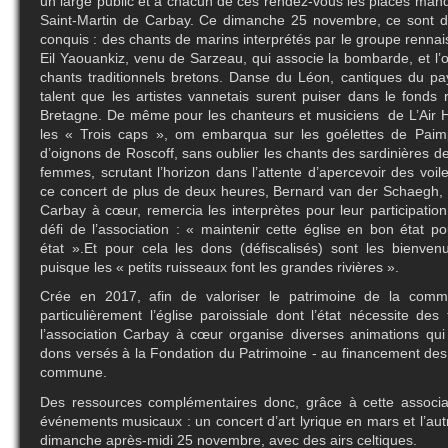
un large public et à chacun de ces rendez-vous les places manq
Saint-Martin de Carbay. Ce dimanche 25 novembre, ce sont des
conquis : des chants de marins interprétés par le groupe rennais
Eil Yaouankiz, venu de Sarzeau, qui associe la bombarde, et l’
chants traditionnels bretons. Danse du Léon, cantiques du p
talent que les artistes vannetais surent puiser dans le fonds 
Bretagne. De même pour les chanteurs et musiciens de L’Air H
les « Trois caps », om embarqua sur les goélettes de Paimp
d’oignons de Roscoff, sans oublier les chants des sardinières 
femmes, scrutant l’horizon dans l’attente d’apercevoir des voiles
ce concert de plus de deux heures, Bernard van der Schaegh, p
Carbay à cœur, remercia les interprètes pour leur participation
défi de l’association : « maintenir cette église en bon état p
état ».Et pour cela les dons (défiscalisés) sont les bienven
puisque les « petits ruisseaux font les grandes rivières ».
Crée en 2017, afin de valoriser le patrimoine de la com
particulièrement l’église paroissiale dont l’état nécessite de
l’association Carbay à cœur organise diverses animations qui
dons versés à la Fondation du Patrimoine - au financement des
commune.
Des ressources complémentaires donc, grâce à cette associa
événements musicaux : un concert d’art lyrique en mars et l’aut
dimanche après-midi 25 novembre, avec des airs celtiques.