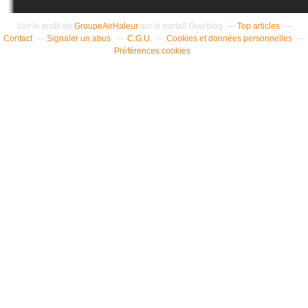
Voir le profil de
GroupeAirHaleur
sur le portail Overblog
Top articles
Contact
Signaler un abus
C.G.U.
Cookies et données personnelles
Préférences cookies