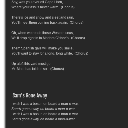
Say, was you ever off Cape Horn,
Where your ass is never warm. (Chorus)
There's ice and snow and sleet and rain,
You'll meet them coming back again. (Chorus)
Oh, when we reach those Western seas,
We'll drop right in to Madam G'shee's. (Chorus)
Them Spanish gals will make you smile,
You'll want to stay for a long, long while. (Chorus)
Up aloft this yard must go
Mr. Mate has told us so. (Chorus)
Sam's Gone Away
I wish I was a bosun on board a man-o-war,
Sam's gone away, on board a man-o-war.
I wish I was a bosun on board a man-o-war.
Sam's gone away, on board a man-o-war.