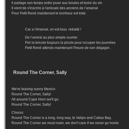
Il partage son temps entre jouer aux boules et boire du vin
Il vient de s'inscrire à l'amicale des anciens de l’arsenal
Pour Petit René maintenant le bonheur est total.
Car a l'Arsenal, on est tous
retraité !
De l’amiral au plus simple ouvrier
Fini la bricole toujours la picole pour occuper les journées
Petit René attends maintenant l'heure de son dégager..
Round The Corner, Sally
We're leaving sunny Mexico
Round The Corner, Sally!
All around Cape Horn we'll go.
Round The Corner, Sally!
Chorus:
Round The Corner is a long, long way, to Valipo and Callao Bay,
Round The Corner we must roam, we don't care if we never go home.