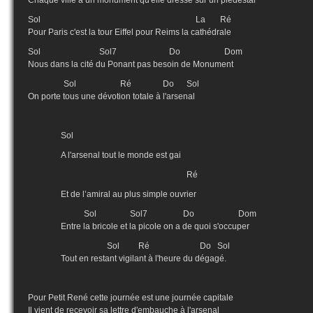
Chaque ville a un monument qu'elle dresse sur un piédestal
Sol La Ré
Pour Paris c'est la tour Eiffel pour Reims la cathédrale
Sol Sol7 Do Dom
Nous dans la cité du Ponant pas besoin de Monument
Sol Ré Do Sol
On porte tous une dévotion totale à l'arsenal
Sol
A l'arsenal tout le monde est gai
Ré
Et de l’amiral au plus simple ouvrier
Sol Sol7 Do Dom
Entre la bricole et la picole on a de quoi s'occuper
Sol Ré Do Sol
Tout en restant vigilant à l'heure du dégagé.
Pour Petit René cette journée est une journée capitale
Il vient de recevoir sa lettre d'embauche à l'arsenal