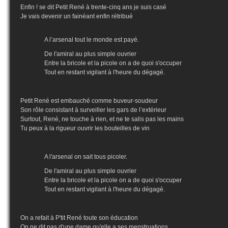
Enfin ! se dit Petit René à trente-cinq ans je suis casé
Je vais devenir un fainéant enfin rétribué
A l’arsenal tout le monde est payé.
De l'amiral au plus simple ouvrier
Entre la bricole et la picole on a de quoi s'occuper
Tout en restant vigilant à l'heure du dégagé.
Petit René est embauché comme buveur-soudeur
Son rôle consistant à surveiller les gars de l’extérieur
Surtout, René, ne touche à rien, et ne te salis pas les mains
Tu peux à la rigueur ouvrir les bouteilles de vin
A l'arsenal on sait tous picoler.
De l'amiral au plus simple ouvrier
Entre la bricole et la picole on a de quoi s'occuper
Tout en restant vigilant à l'heure du dégagé.
On a refait à P'tit René toute son éducation
On ne dit pas d'une dame qu'elle a ses menstruations