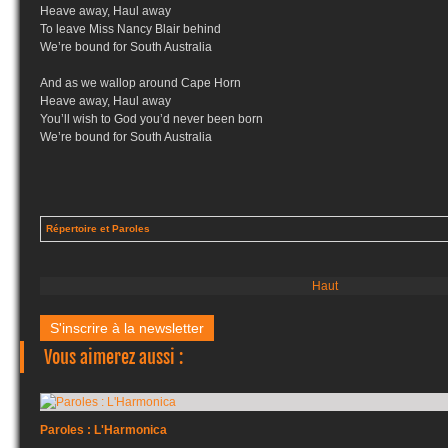
Heave away, Haul away
To leave Miss Nancy Blair behind
We’re bound for South Australia
And as we wallop around Cape Horn
Heave away, Haul away
You’ll wish to God you’d never been born
We’re bound for South Australia
Répertoire et Paroles
Haut
S'inscrire à la newsletter
Vous aimerez aussi :
Paroles : L'Harmonica