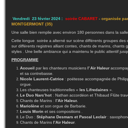
Vendredi 23 février 2024
:
soirée CABARET
- organisée pa
MONTGERMONT (35)
Une salle bien remplie avec environ 180 personnes dans la sall
Cette longue soirée a alterné sur scène différents groupes des 
sur différents registres alliant contes, chants de marins, chants ga
styles . Une belle ambiance qui a maintenu le public attentif jus
PROGRAMME
Accueil
par les chanteurs musiciens
l’ Air Haleur
accompa
et sa contrebasse.
Nicole Laurent-Catrice
: poétesse accompagnée de Philip
orgue.
Les chanteuses traditionnelles «
les Lifredaines
».
Le Duo Narc’hot
: Nathan accordéon et Thibaud Flûte trav
Chants de Marins :
l’Air Haleur.
Mariolène
et son orgue de Barbarie.
Louis Morin
et ses compositions .
Le Duo :
Stéphane Desmars et Pascal Leclair
: saxophon
Chants de Marins
l’Air Haleur
.