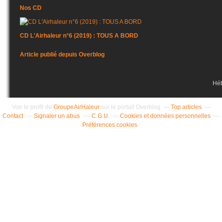
Nos CD
CD L'Airhaleur n°6 (2019) : TOUS A BORD
Article publié depuis Overblog
Hé
Voir le profil de
GroupeAirHaleur
sur le portail Overblog
Top articles
Contact
Signaler un abus
C.G.U.
Cookies et données personnelles
Préférences cookies