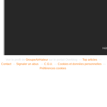
Hé
Voir le profil de
GroupeAirHaleur
sur le portail Overblog
Top articles
Contact
Signaler un abus
C.G.U.
Cookies et données personnelles
Préférences cookies