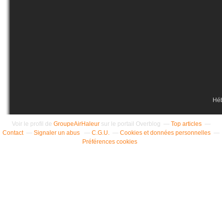
Hé
Voir le profil de
GroupeAirHaleur
sur le portail Overblog
Top articles
Contact
Signaler un abus
C.G.U.
Cookies et données personnelles
Préférences cookies