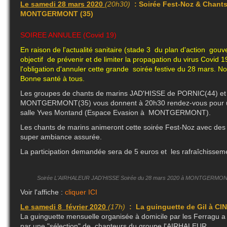
Le samedi 28 mars 2020
(20h30)
: Soirée Fest-Noz & Chants
MONTGERMONT (35)
SOIREE ANNULEE (Covid 19)
En raison de l'actualité sanitaire (stade 3 du plan d'action gou
objectif de prévenir et de limiter la propagation du virus Covi
l'obligation d'annuler cette grande soirée festive du 28 mars.
Bonne santé à tous.
Les groupes de chants de marins JAD'HISSE de PORNIC(44) e
MONTGERMONT(35) vous donnent à 20h30 rendez-vous pour une
salle Yves Montand (Espace Evasion à MONTGERMONT).
Les chants de marins animeront cette soirée Fest-Noz avec des
super ambiance assurée.
La participation demandée sera de 5 euros et les rafraîchisseme
Soirée L'AIRHALEUR JAD'HISSE Soirée du 28 mars 2020 à MONTGERMONT (3
Voir l'affiche :
cliquer ICI
Le samedi 8 février 2020
(17h)
: La guinguette de Gil à CI
La guinguette mensuelle organisée à domicile par les Ferragu 
par une "sélection" de chanteurs du groupe l'AIRHALEUR.