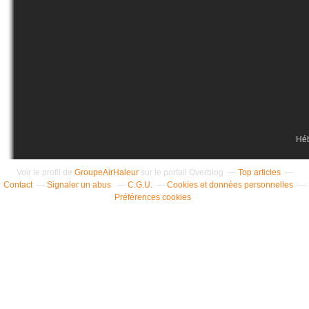
Hé
Voir le profil de
GroupeAirHaleur
sur le portail Overblog
Top articles
Contact
Signaler un abus
C.G.U.
Cookies et données personnelles
Préférences cookies