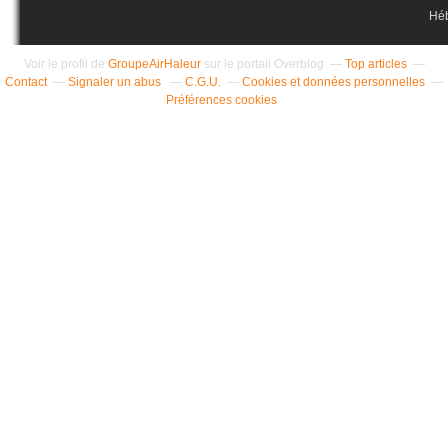
Hé
Voir le profil de
GroupeAirHaleur
sur le portail Overblog
Top articles
Contact
Signaler un abus
C.G.U.
Cookies et données personnelles
Préférences cookies