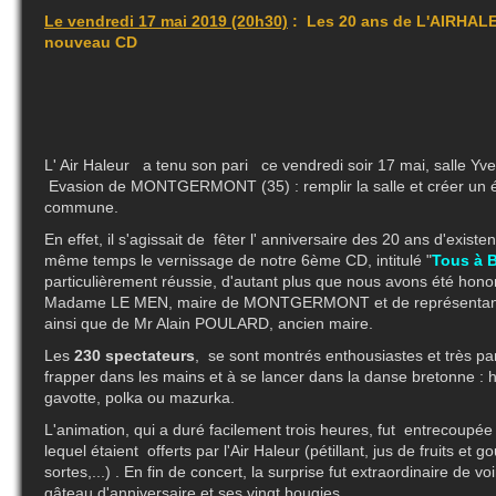
Le vendredi 17 mai 2019 (20h30)
: Les 20 ans de L'AIRHALE
nouveau CD
L' Air Haleur a tenu son pari ce vendredi soir 17 mai, salle Yv
Evasion de MONTGERMONT (35) : remplir la salle et créer un 
commune.
En effet, il s'agissait de fêter l' anniversaire des 20 ans d'exist
même temps le vernissage de notre 6ème CD, intitulé "
Tous à 
particulièrement réussie, d'autant plus que nous avons été hon
Madame LE MEN, maire de MONTGERMONT et de représentants 
ainsi que de Mr Alain POULARD, ancien maire.
Les
230 spectateurs
, se sont montrés enthousiastes et très part
frapper dans les mains et à se lancer dans la danse bretonne : h
gavotte, polka ou mazurka.
L'animation, qui a duré facilement trois heures, fut entrecoupée
lequel étaient offerts par l'Air Haleur (pétillant, jus de fruits et
sortes,...) . En fin de concert, la surprise fut extraordinaire de vo
gâteau d'anniversaire et ses vingt bougies.