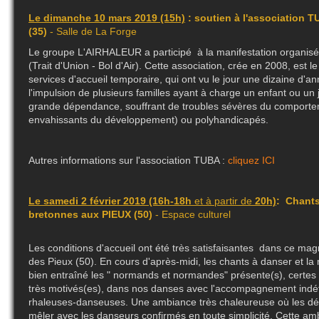
Le dimanche 10 mars 2019 (15h)
: soutien à l'association
(35)
- Salle de La Forge
Le groupe L'AIRHALEUR a participé à la manifestation organisé
(Trait d'Union - Bol d'Air). Cette association, crée en 2008, est
services d'accueil temporaire, qui ont vu le jour une dizaine d'
l'impulsion de plusieurs familles ayant à charge un enfant ou un 
grande dépendance, souffrant de troubles sévères du comportem
envahissants du développement) ou polyhandicapés.
Autres informations sur l'association TUBA :
cliquez ICI
Le samedi 2 février 2019 (16h-18h
et à partir de
20h)
: Chants
bretonnes aux PIEUX (50)
- Espace culturel
Les conditions d'accueil ont été très satisfaisantes dans ce mag
des Pieux (50). En cours d'après-midi, les chants à danser et la 
bien entraîné les " normands et normandes" présente(s), cert
très motivés(es), dans nos danses avec l'accompagnement indéf
rhaleuses-danseuses. Une ambiance très chaleureuse où les dé
mêler avec les danseurs confirmés en toute simplicité, Cette a