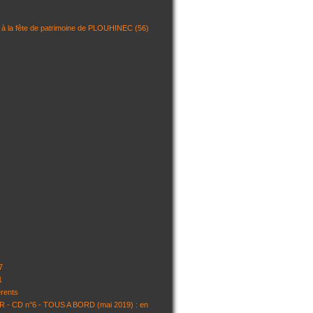
 la fête de patrimoine de PLOUHINEC (56)
7
1
rents
 - CD n°6 - TOUS A BORD (mai 2019) : en