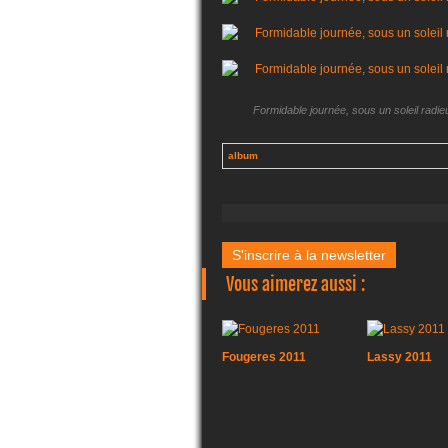
Formidable journée, sous un soleil radieu
album
S'inscrire à la newsletter
Vous aimerez aussi :
Fougeres 2011
Lassy 2011