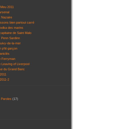
r-Meu 2011
'Arsenal
t Nazaire
assons bien partout carré
 polka des marins
capitaine de Saint Malo
s Penn Sardinn
guivy-de-la-mer
 p'tit garçon
aniclès
he Ferryman
e Leaving of Liverpool
lse du Grand Banc
 2011
 2011-2
t Paroles
(17)