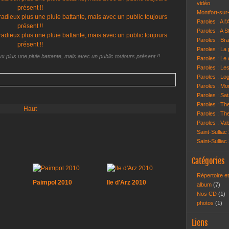
vidéo
Montfort-su
Paroles : A l
Paroles : A S
Paroles : Br
Paroles : La
x plus une pluie battante, mais avec un public toujours présent !!
Paroles : Le 
Paroles : Le
Paroles : Lo
Paroles : Mon
Paroles : Sat
Paroles : T
Haut
Paroles : Th
Paroles : Va
Saint-Sulliac
Saint-Sulliac
Catégories
Répertoire e
Paimpol 2010
Ile d'Arz 2010
album
(7)
Nos CD
(1)
photos
(1)
Liens