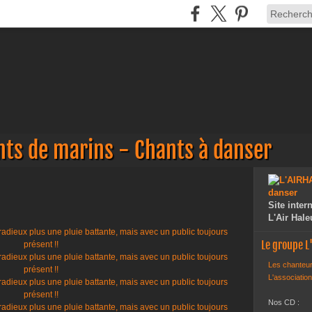
nts de marins - Chants à danser
Site inte
L'Air Hale
Le groupe 
Les chanteur
L'association
Nos CD :