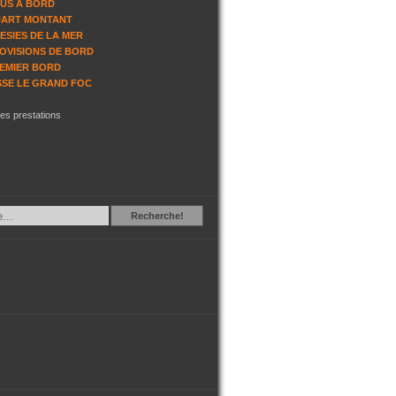
US A BORD
ART MONTANT
ESIES DE LA MER
OVISIONS DE BORD
EMIER BORD
SSE LE GRAND FOC
les prestations
Recherche
Recherche!