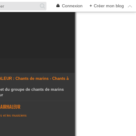
Connexion
+
Créer mon blog
rnet du groupe de chants de marins
ur
L'AIRHALEUR
s et les musiciens