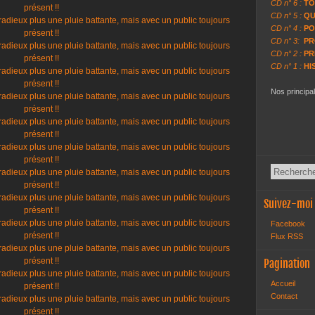
CD n° 6 :
TO
CD n° 5 :
QU
CD n° 4 :
PO
CD n° 3:
PR
CD n° 2 :
PR
CD n° 1 :
HI
Nos principa
Suivez-moi
Facebook
Flux RSS
Pagination
Accueil
Contact