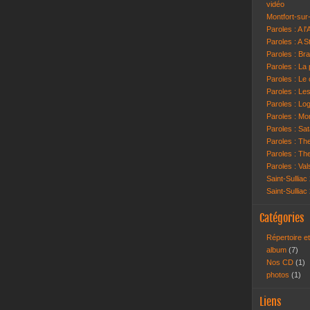
vidéo
Montfort-su
Paroles : A l
Paroles : A S
Paroles : Br
Paroles : La
Paroles : Le 
Paroles : Le
Paroles : Lo
Paroles : Mon
Paroles : Sat
Paroles : T
Paroles : Th
Paroles : Va
Saint-Sulliac
Saint-Sulliac
Catégories
Répertoire e
album
(7)
Nos CD
(1)
photos
(1)
Liens