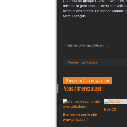
Chanteur du groupe L'AIHALEUR à ses débu
reflet de la gentillesse et de la bienveilla
meneur, des chants "Le pont de Morlaix" e
Merci François.
Published by GroupeAirHaleur
-
…
← Paroles : La Boiteuse
S'inscrire à la newsletter
Vous aimerez aussi :
Nos CD
Bienvenue sur le site
www.airhaleur.fr