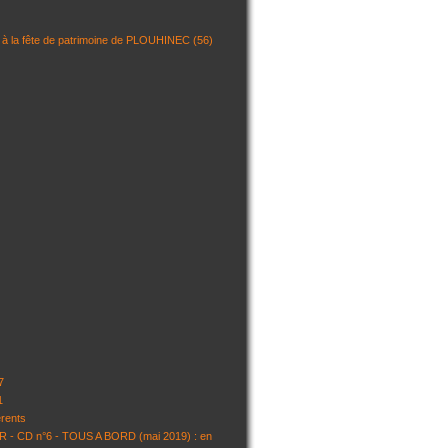
 la fête de patrimoine de PLOUHINEC (56)
7
1
rents
 - CD n°6 - TOUS A BORD (mai 2019) : en