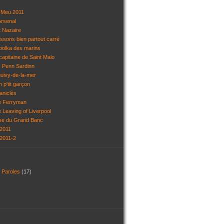
r-Meu 2011
'Arsenal
t Nazaire
assons bien partout carré
 polka des marins
capitaine de Saint Malo
s Penn Sardinn
guivy-de-la-mer
 p'tit garçon
aniclès
he Ferryman
e Leaving of Liverpool
lse du Grand Banc
 2011
 2011-2
t Paroles
(17)