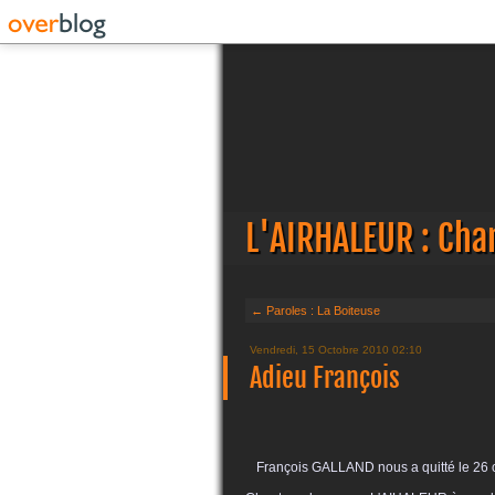
L'AIRHALEUR : Cha
← Paroles : La Boiteuse
Vendredi, 15 Octobre 2010 02:10
Adieu François
François GALLAND nous a quitté le 26 o