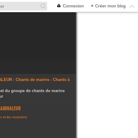
Connexion
+
Créer mon blog
rnet du groupe de chants de marins
ur
L'AIRHALEUR
s et les musiciens