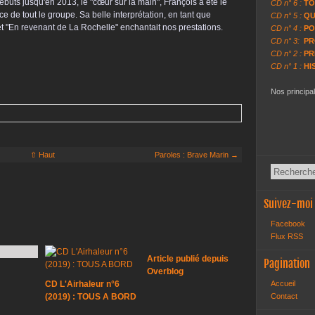
ts jusqu'en 2013, le "cœur sur la main", François a été le
CD n° 6 :
TO
nce de tout le groupe. Sa belle interprétation, en tant que
CD n° 5 :
QU
t "En revenant de La Rochelle" enchantait nos prestations.
CD n° 4 :
PO
CD n° 3:
PR
CD n° 2 :
PR
CD n° 1 :
HI
Nos principa
⇧ Haut
Paroles : Brave Marin →
Suivez-moi
Facebook
Flux RSS
Article publié depuis
Pagination
Overblog
CD L'Airhaleur n°6
Accueil
(2019) : TOUS A BORD
Contact