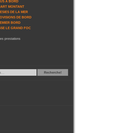
US A BORD
ART MONTANT
ESIES DE LA MER
OVISIONS DE BORD
EMIER BORD
SSE LE GRAND FOC
les prestations
Recherche
Recherche!