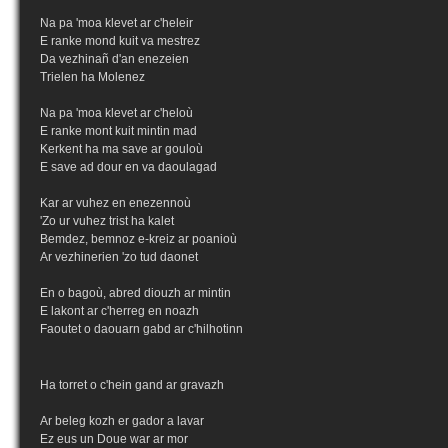
Na pa 'moa klevet ar c'heleir
E ranke mond kuit va mestrez
Da vezhinañ d'an enezeien
Trielen ha Molenez
Na pa 'moa klevet ar c'heloù
E ranke mont kuit mintin mad
Kerkent ha ma save ar gouloù
E save ad dour en va daoulagad
Kar ar vuhez en enezennoù
'Zo ur vuhez trist ha kalet
Bemdez, bemnoz e-kreiz ar poanioù
Ar vezhinerien 'zo tud daonet
En o bagoù, abred diouzh ar mintin
E lakont ar c'herreg en noazh
Faoutet o daouarn gabd ar c'hilhotinn
Ha torret o c'hein gand ar gravazh
Ar beleg kozh er gador a lavar
Ez eus un Doue war ar mor