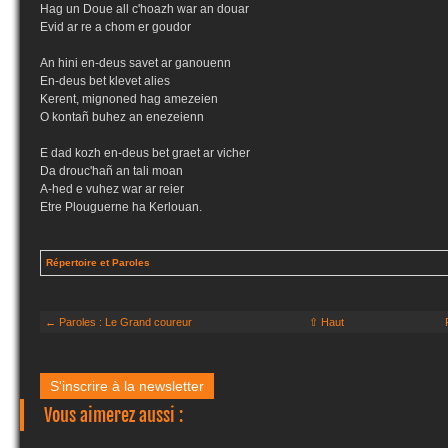
Hag un Doue all c'hoazh war an douar
Evid ar re a chom er goudor
An hini en-deus savet ar ganouenn
En-deus bet klevet alies
Kerent, mignoned hag amezeien
O kontañ buhez an enezeienn
E dad kozh en-deus bet graet ar vicher
Da drouc'hañ an tali moan
A-hed e vuhez war ar reier
Etre Plouguerne ha Kerlouan.
Répertoire et Paroles
← Paroles : Le Grand coureur
⇧ Haut
S'inscrire à la newsletter
Vous aimerez aussi :