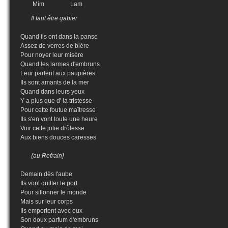
Mim Lam
Il faut être gabier
Quand ils ont dans la panse
Assez de verres de bière
Pour noyer leur misère
Quand les larmes d'embruns
Leur parlent aux paupières
Ils sont amants de la mer
Quand dans leurs yeux
Y a plus que d' la tristesse
Pour cette foutue maîtresse
Ils s'en vont toute une heure
Voir cette jolie drôlesse
Aux biens douces caresses
{au Refrain}
Demain dès l'aube
Ils vont quitter le port
Pour sillonner le monde
Mais sur leur corps
Ils emportent avec eux
Son doux parfum d'embruns