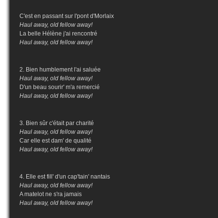
C'est en passant sur l'pont d'Morlaix
Haul away, old fellow away!
La belle Hélène j'ai rencontré
Haul away, old fellow away!
2. Bien humblement l'ai saluée
Haul away, old fellow away!
D'un beau sourir' m'a remercié
Haul away, old fellow away!
3. Bien sûr c'était par charité
Haul away, old fellow away!
Car elle est dam' de qualité
Haul away, old fellow away!
4. Elle est fill' d'un cap'tain' nantais
Haul away, old fellow away!
A matelot ne s'ra jamais
Haul away, old fellow away!